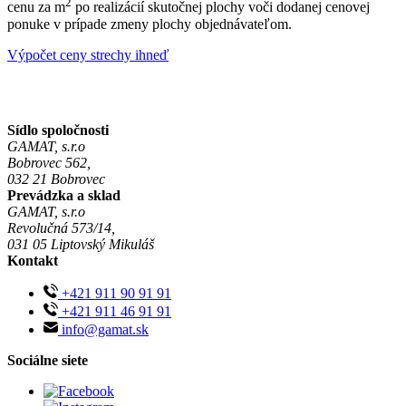
2
cenu za m
po realizácií skutočnej plochy voči dodanej cenovej
ponuke v prípade zmeny plochy objednávateľom.
Výpočet ceny strechy ihneď
Sídlo spoločnosti
GAMAT, s.r.o
Bobrovec 562,
032 21 Bobrovec
Prevádzka a sklad
GAMAT, s.r.o
Revolučná 573/14,
031 05 Liptovský Mikuláš
Kontakt
+421 911 90 91 91
+421 911 46 91 91
info@gamat.sk
Sociálne siete