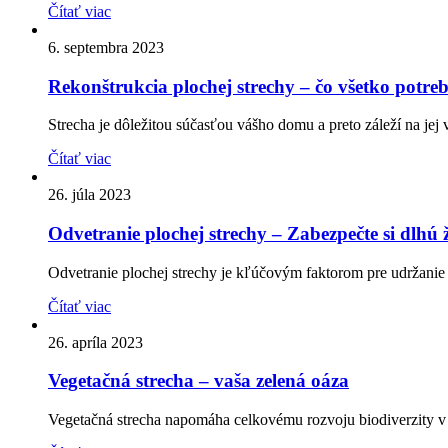
Čítať viac
6. septembra 2023
Rekonštrukcia plochej strechy – čo všetko potreb
Strecha je dôležitou súčasťou vášho domu a preto záleží na jej 
Čítať viac
26. júla 2023
Odvetranie plochej strechy – Zabezpečte si dlhú 
Odvetranie plochej strechy je kľúčovým faktorom pre udržanie 
Čítať viac
26. apríla 2023
Vegetačná strecha – vaša zelená oáza
Vegetačná strecha napomáha celkovému rozvoju biodiverzity v 