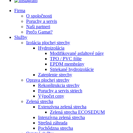
Firma
O spoločnosti
Poruchy a servis
Naši partneri
Prečo Gamat?
Služby
Izolácia plochej strechy
Hydroizolácia
Modifikované asfaltové pásy
TPO / PVC fólie
EPDM membrány
Striekané hydroizolácie
Zateplenie strechy
Oprava plochej strechy
Rekonštrukcia strechy
Poruchy a servis striech
Výpočet ceny
Zelená strecha
Extenzívna zelená strecha
Zelená strecha ECOSEDUM
Intenzívna zelená strecha
Strešná záhrada
Pochôdzna strecha