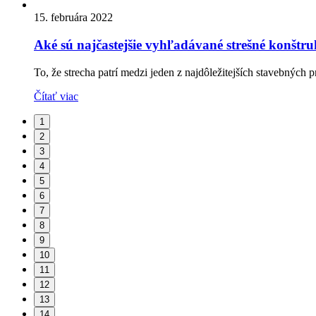
15. februára 2022
Aké sú najčastejšie vyhľadávané strešné konštru
To, že strecha patrí medzi jeden z najdôležitejších stavebných p
Čítať viac
1
2
3
4
5
6
7
8
9
10
11
12
13
14