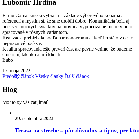
Lubomír Hrdina
Firmu Gamat sme si vybrali na základe výberového konania a
referencií a myslím si, že sme urobili dobre. Komunikácia bola aj
počas vianočných sviatkov na úrovni a vypracovanie ponuky bolo
spracované v rôznych variantoch.
Realizácia prebiehala podľa harmonogramu aj keď im stálo v ceste
nepriaznivé počasie.
Kvalitu spracovania ešte preverí čas, ale pevne veríme, že budeme
spokojní, tak ako aj iní klienti.
Ľubo
17. mája 2022
Predošlý článok
Všetky články
Ďalší článok
Blog
Mohlo by vás zaujímať
29. septembra 2023
Terasa na streche – pár dôvodov a tipov, pre ktor