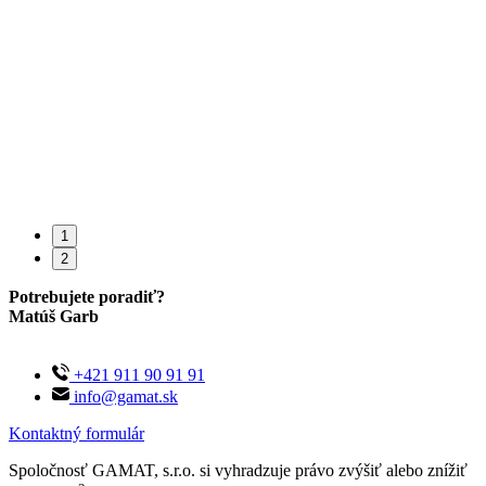
eny
1
2
Potrebujete poradiť?
Matúš Garb
+421 911 90 91 91
info@gamat.sk
Kontaktný formulár
Spoločnosť GAMAT, s.r.o. si vyhradzuje právo zvýšiť alebo znížiť