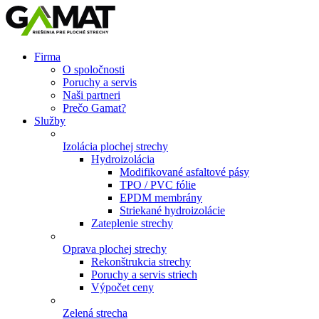
Firma
O spoločnosti
Poruchy a servis
Naši partneri
Prečo Gamat?
Služby
Izolácia plochej strechy
Hydroizolácia
Modifikované asfaltové pásy
TPO / PVC fólie
EPDM membrány
Striekané hydroizolácie
Zateplenie strechy
Oprava plochej strechy
Rekonštrukcia strechy
Poruchy a servis striech
Výpočet ceny
Zelená strecha