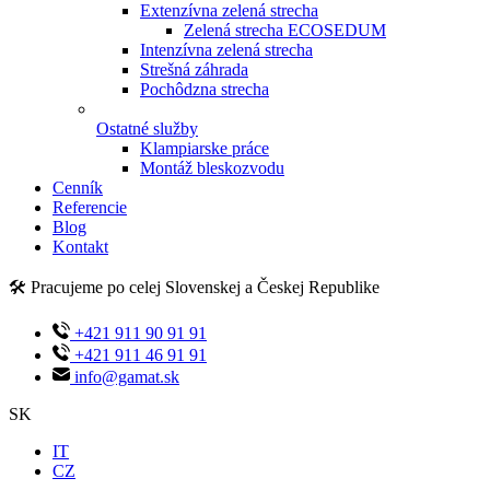
Extenzívna zelená strecha
Zelená strecha ECOSEDUM
Intenzívna zelená strecha
Strešná záhrada
Pochôdzna strecha
Ostatné služby
Klampiarske práce
Montáž bleskozvodu
Cenník
Referencie
Blog
Kontakt
🛠️ Pracujeme po celej Slovenskej a Českej Republike
+421 911 90 91 91
+421 911 46 91 91
info@gamat.sk
SK
IT
CZ