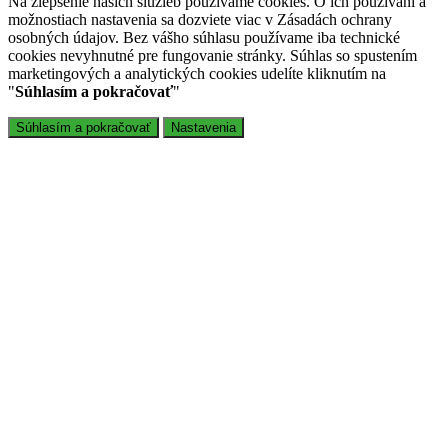
Na zlepšenie našich služieb používame cookies. O ich používaní a
možnostiach nastavenia sa dozviete viac v Zásadách ochrany
osobných údajov. Bez vášho súhlasu používame iba technické
cookies nevyhnutné pre fungovanie stránky. Súhlas so spustením
marketingových a analytických cookies udelíte kliknutím na
"
Súhlasím a pokračovať
"
Súhlasím a pokračovať
Nastavenia