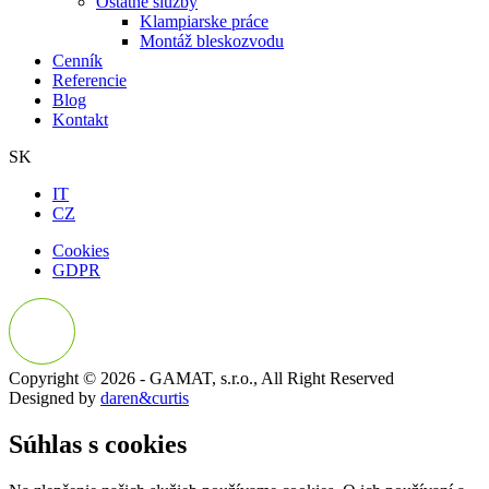
Ostatné služby
Klampiarske práce
Montáž bleskozvodu
Cenník
Referencie
Blog
Kontakt
SK
IT
CZ
Cookies
GDPR
Copyright © 2026 - GAMAT, s.r.o., All Right Reserved
Designed by
daren&curtis
Súhlas s cookies