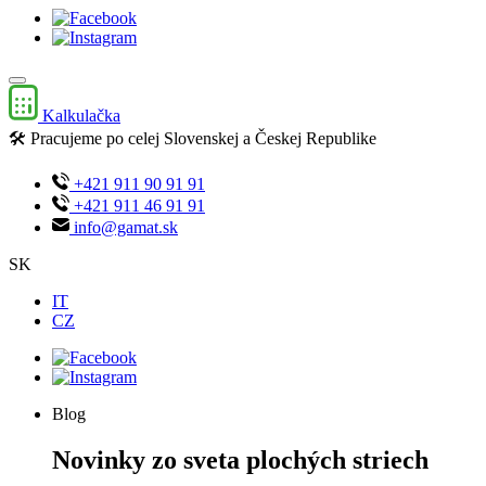
Kalkulačka
🛠️ Pracujeme po celej Slovenskej a Českej Republike
+421 911 90 91 91
+421 911 46 91 91
info@gamat.sk
SK
IT
CZ
Blog
Novinky zo sveta plochých striech