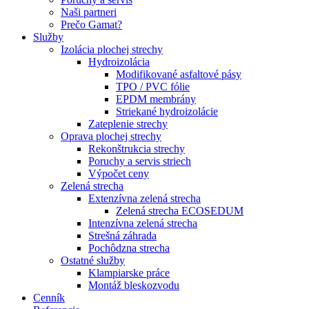
Naši partneri
Prečo Gamat?
Služby
Izolácia plochej strechy
Hydroizolácia
Modifikované asfaltové pásy
TPO / PVC fólie
EPDM membrány
Striekané hydroizolácie
Zateplenie strechy
Oprava plochej strechy
Rekonštrukcia strechy
Poruchy a servis striech
Výpočet ceny
Zelená strecha
Extenzívna zelená strecha
Zelená strecha ECOSEDUM
Intenzívna zelená strecha
Strešná záhrada
Pochôdzna strecha
Ostatné služby
Klampiarske práce
Montáž bleskozvodu
Cenník