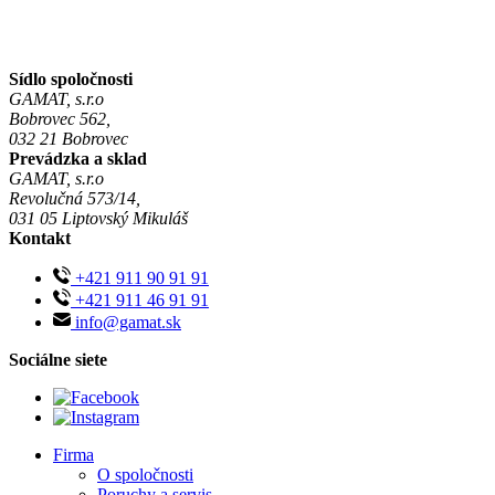
Sídlo spoločnosti
GAMAT, s.r.o
Bobrovec 562,
032 21 Bobrovec
Prevádzka a sklad
GAMAT, s.r.o
Revolučná 573/14,
031 05 Liptovský Mikuláš
Kontakt
+421 911 90 91 91
+421 911 46 91 91
info@gamat.sk
Sociálne siete
Firma
O spoločnosti
Poruchy a servis