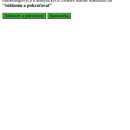
marketingových a analytických cookies udelíte kliknutím na
"
Súhlasím a pokračovať
"
Súhlasím a pokračovať
Nastavenia