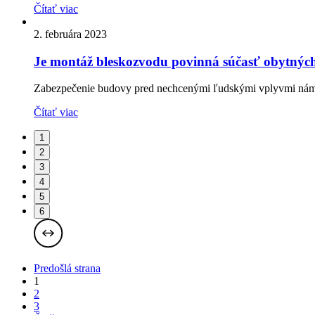
Čítať viac
2. februára 2023
Je montáž bleskozvodu povinná súčasť obytnýc
Zabezpečenie budovy pred nechcenými ľudskými vplyvmi nám po
Čítať viac
1
2
3
4
5
6
Predošlá strana
1
2
3