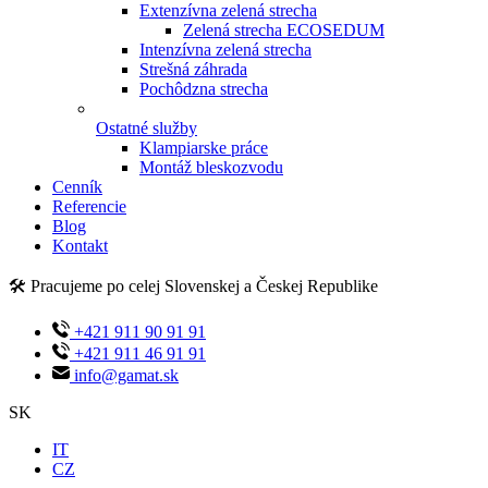
Extenzívna zelená strecha
Zelená strecha ECOSEDUM
Intenzívna zelená strecha
Strešná záhrada
Pochôdzna strecha
Ostatné služby
Klampiarske práce
Montáž bleskozvodu
Cenník
Referencie
Blog
Kontakt
🛠️ Pracujeme po celej Slovenskej a Českej Republike
+421 911 90 91 91
+421 911 46 91 91
info@gamat.sk
SK
IT
CZ