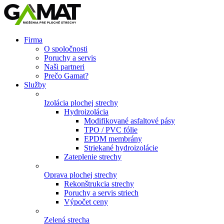
Firma
O spoločnosti
Poruchy a servis
Naši partneri
Prečo Gamat?
Služby
Izolácia plochej strechy
Hydroizolácia
Modifikované asfaltové pásy
TPO / PVC fólie
EPDM membrány
Striekané hydroizolácie
Zateplenie strechy
Oprava plochej strechy
Rekonštrukcia strechy
Poruchy a servis striech
Výpočet ceny
Zelená strecha