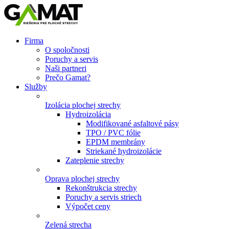
Firma
O spoločnosti
Poruchy a servis
Naši partneri
Prečo Gamat?
Služby
Izolácia plochej strechy
Hydroizolácia
Modifikované asfaltové pásy
TPO / PVC fólie
EPDM membrány
Striekané hydroizolácie
Zateplenie strechy
Oprava plochej strechy
Rekonštrukcia strechy
Poruchy a servis striech
Výpočet ceny
Zelená strecha