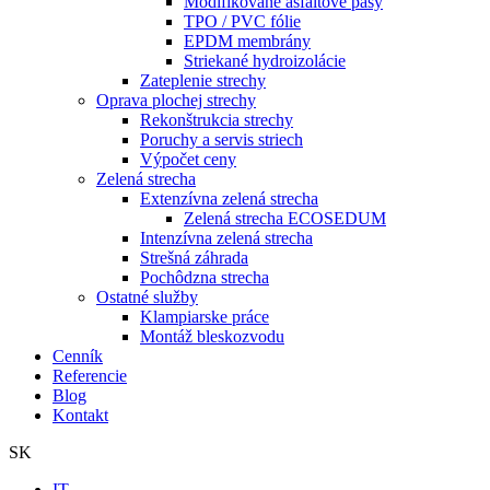
Modifikované asfaltové pásy
TPO / PVC fólie
EPDM membrány
Striekané hydroizolácie
Zateplenie strechy
Oprava plochej strechy
Rekonštrukcia strechy
Poruchy a servis striech
Výpočet ceny
Zelená strecha
Extenzívna zelená strecha
Zelená strecha ECOSEDUM
Intenzívna zelená strecha
Strešná záhrada
Pochôdzna strecha
Ostatné služby
Klampiarske práce
Montáž bleskozvodu
Cenník
Referencie
Blog
Kontakt
SK
IT