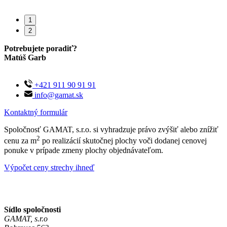
1
2
Potrebujete poradiť?
Matúš Garb
+421 911 90 91 91
info@gamat.sk
Kontaktný formulár
Spoločnosť GAMAT, s.r.o. si vyhradzuje právo zvýšiť alebo znížiť
2
cenu za m
po realizácií skutočnej plochy voči dodanej cenovej
ponuke v prípade zmeny plochy objednávateľom.
Výpočet ceny strechy ihneď
Sídlo spoločnosti
GAMAT, s.r.o