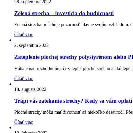
28. septembra 2022
Zelená strecha – investícia do budúcnosti
Zelená strecha priťahuje pozornosť hlavne svojím vzhľadom. Oži
Čítať viac
2. septembra 2022
Zateplenie plochej strechy polystyrénom alebo 
Váhate nad rozhodnutím, či zatepliť plochú strechu a akú tepeln
Čítať viac
18. augusta 2022
Trápi vás zatekanie strechy? Kedy sa vám oplatí
Ploché strechy môžu mať životnosť až niekoľko desaťročí. Pôso
Čítať viac
19. februára 2022