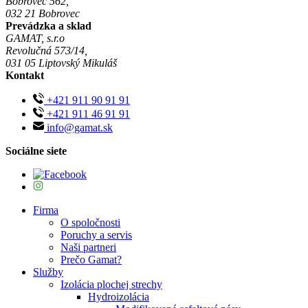
Bobrovec 562,
032 21 Bobrovec
Prevádzka a sklad
GAMAT, s.r.o
Revolučná 573/14,
031 05 Liptovský Mikuláš
Kontakt
+421 911 90 91 91
+421 911 46 91 91
info@gamat.sk
Sociálne siete
Firma
O spoločnosti
Poruchy a servis
Naši partneri
Prečo Gamat?
Služby
Izolácia plochej strechy
Hydroizolácia