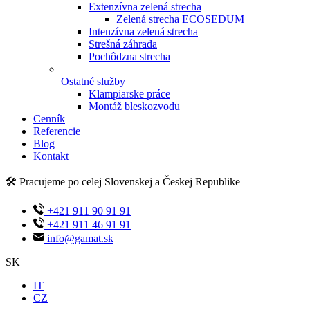
Extenzívna zelená strecha
Zelená strecha ECOSEDUM
Intenzívna zelená strecha
Strešná záhrada
Pochôdzna strecha
Ostatné služby
Klampiarske práce
Montáž bleskozvodu
Cenník
Referencie
Blog
Kontakt
🛠️ Pracujeme po celej Slovenskej a Českej Republike
+421 911 90 91 91
+421 911 46 91 91
info@gamat.sk
SK
IT
CZ