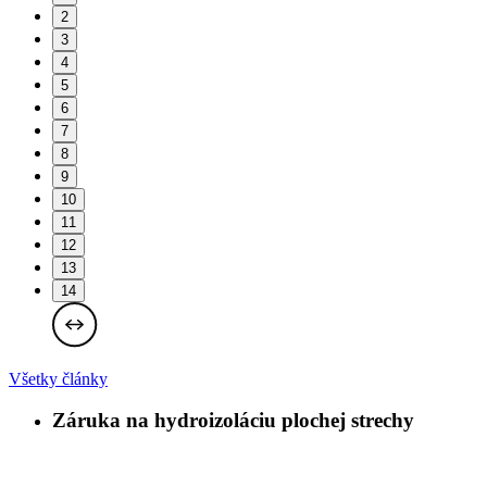
2
3
4
5
6
7
8
9
10
11
12
13
14
Všetky články
Záruka na hydroizoláciu plochej strechy