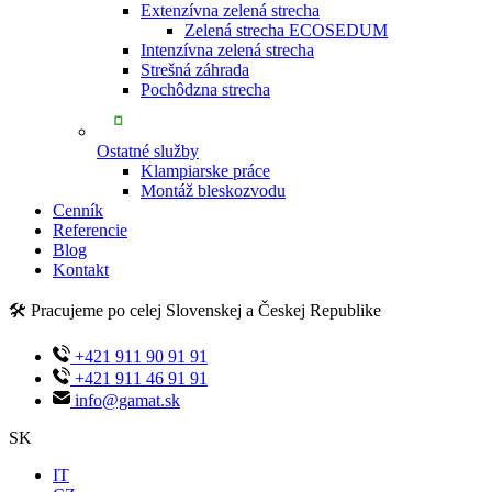
Extenzívna zelená strecha
Zelená strecha ECOSEDUM
Intenzívna zelená strecha
Strešná záhrada
Pochôdzna strecha
Ostatné služby
Klampiarske práce
Montáž bleskozvodu
Cenník
Referencie
Blog
Kontakt
🛠️ Pracujeme po celej Slovenskej a Českej Republike
+421 911 90 91 91
+421 911 46 91 91
info@gamat.sk
SK
IT