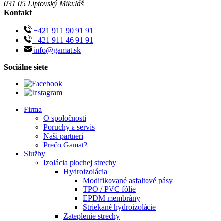
031 05 Liptovský Mikuláš
Kontakt
+421 911 90 91 91
+421 911 46 91 91
info@gamat.sk
Sociálne siete
Firma
O spoločnosti
Poruchy a servis
Naši partneri
Prečo Gamat?
Služby
Izolácia plochej strechy
Hydroizolácia
Modifikované asfaltové pásy
TPO / PVC fólie
EPDM membrány
Striekané hydroizolácie
Zateplenie strechy