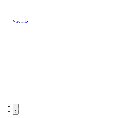
Viac info
eny
1
2