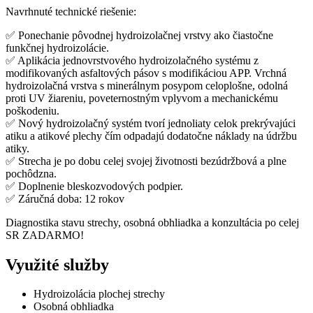
Navrhnuté technické riešenie:
✅ Ponechanie pôvodnej hydroizolačnej vrstvy ako čiastočne
funkčnej hydroizolácie.
✅ Aplikácia jednovrstvového hydroizolačného systému z
modifikovaných asfaltových pásov s modifikáciou APP. Vrchná
hydroizolačná vrstva s minerálnym posypom celoplošne, odolná
proti UV žiareniu, poveternostným vplyvom a mechanickému
poškodeniu.
✅ Nový hydroizolačný systém tvorí jednoliaty celok prekrývajúci
atiku a atikové plechy čím odpadajú dodatočne náklady na údržbu
atiky.
✅ Strecha je po dobu celej svojej životnosti bezúdržbová a plne
pochôdzna.
✅ Doplnenie bleskozvodových podpier.
✅ Záručná doba: 12 rokov
Diagnostika stavu strechy, osobná obhliadka a konzultácia po celej
SR ZADARMO!
Využité služby
Hydroizolácia plochej strechy
Osobná obhliadka