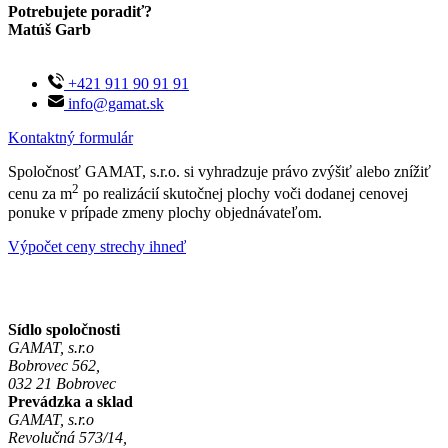
Potrebujete poradiť?
Matúš Garb
+421 911 90 91 91
info@gamat.sk
Kontaktný formulár
Spoločnosť GAMAT, s.r.o. si vyhradzuje právo zvýšiť alebo znížiť
2
cenu za m
po realizácií skutočnej plochy voči dodanej cenovej
ponuke v prípade zmeny plochy objednávateľom.
Výpočet ceny strechy ihneď
Sídlo spoločnosti
GAMAT, s.r.o
Bobrovec 562,
032 21 Bobrovec
Prevádzka a sklad
GAMAT, s.r.o
Revolučná 573/14,