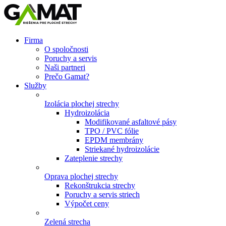
Firma
O spoločnosti
Poruchy a servis
Naši partneri
Prečo Gamat?
Služby
Izolácia plochej strechy
Hydroizolácia
Modifikované asfaltové pásy
TPO / PVC fólie
EPDM membrány
Striekané hydroizolácie
Zateplenie strechy
Oprava plochej strechy
Rekonštrukcia strechy
Poruchy a servis striech
Výpočet ceny
Zelená strecha