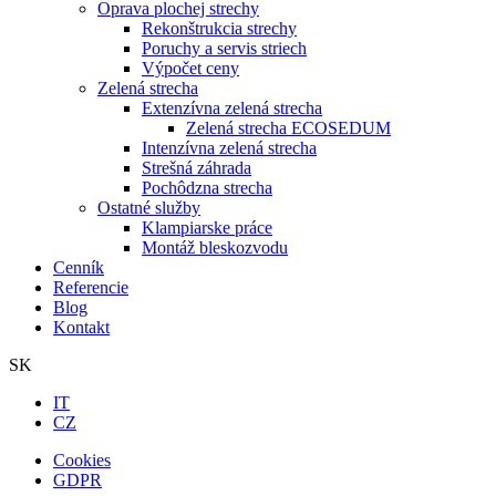
Oprava plochej strechy
Rekonštrukcia strechy
Poruchy a servis striech
Výpočet ceny
Zelená strecha
Extenzívna zelená strecha
Zelená strecha ECOSEDUM
Intenzívna zelená strecha
Strešná záhrada
Pochôdzna strecha
Ostatné služby
Klampiarske práce
Montáž bleskozvodu
Cenník
Referencie
Blog
Kontakt
SK
IT
CZ
Cookies
GDPR