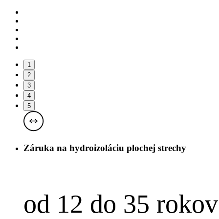
1
2
3
4
5
Záruka na hydroizoláciu plochej strechy
od 12 do 35 rokov