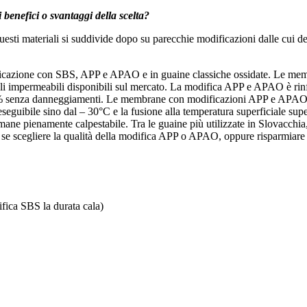
 benefici o svantaggi della scelta?
sti materiali si suddivide dopo su parecchie modificazioni dalle cui de
ficazione con SBS, APP e APAO e in guaine classiche ossidate. Le me
i impermeabili disponibili sul mercato. La modifica APP e APAO è rinfor
al 80% senza danneggiamenti. Le membrane con modificazioni APP e APAO
eseguibile sino dal – 30°C e la fusione alla temperatura superficiale su
rimane pienamente calpestabile. Tra le guaine più utilizzate in Slovacchia,
 se scegliere la qualità della modifica APP o APAO, oppure risparmiare
ica SBS la durata cala)