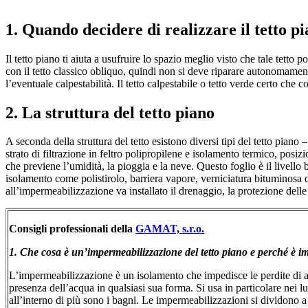
1. Quando decidere di realizzare il tetto p
Il tetto piano ti aiuta a usufruire lo spazio meglio visto che tale tetto 
con il tetto classico obliquo, quindi non si deve riparare autonomamen
l’eventuale calpestabilità. Il tetto calpestabile o tetto verde certo che
2. La struttura del tetto piano
A seconda della struttura del tetto esistono diversi tipi del tetto piano –
strato di filtrazione in feltro polipropilene e isolamento termico, posi
che previene l’umidità, la pioggia e la neve. Questo foglio è il livello ba
isolamento come polistirolo, barriera vapore, verniciatura bituminosa di 
all’impermeabilizzazione va installato il drenaggio, la protezione delle 
Consigli professionali della
GAMAT, s.r.o.
1. Che cosa è un’impermeabilizzazione del tetto piano e perché è i
L’impermeabilizzazione è un isolamento che impedisce le perdite di acqua
presenza dell’acqua in qualsiasi sua forma. Si usa in particolare nei lu
all’interno di più sono i bagni. Le impermeabilizzazioni si dividono a 