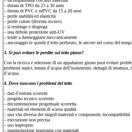
– incompatibilità con altri materiali
– durata di TPO da 25 a 30 anni
– durata di PVC e mPVC da 15 a 20 anni
– perde stabilità ed elasticità
– perde colore (diventa oscuro)
– si restringe e disgrega
– una debole protezione anti-UV
– tende a danneggiarsi meccanicamente
– ancoraggio (e quindi il tetto perforato, le ancore nel corso del tem
3. Si può evitare le perdite sul tetto piano?
Con la ricerca e selezione di un appaltatore giusto puoi evitare problemi
problemi statici, tenuta d’acqua dell’isolamento, dettagli di struttura, d
d’acqua.
4. Dove nascono i problemi del tetto
– dati d’entrata scorretti
– progetto tecnico scorretto
– documentazione progettuale scorretta
– materiali ed elementi di scarsa qualità
– una vita diversa dei singoli materiali e componenti, incompatibilità
– esecuzione non precisa
– uso improprio
– manipolazione impropria con materiali