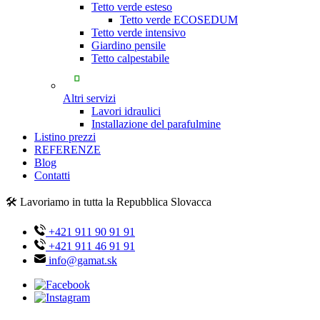
Tetto verde esteso
Tetto verde ECOSEDUM
Tetto verde intensivo
Giardino pensile
Tetto calpestabile
Altri servizi
Lavori idraulici
Installazione del parafulmine
Listino prezzi
REFERENZE
Blog
Contatti
🛠️ Lavoriamo in tutta la Repubblica Slovacca
+421 911 90 91 91
+421 911 46 91 91
info@gamat.sk