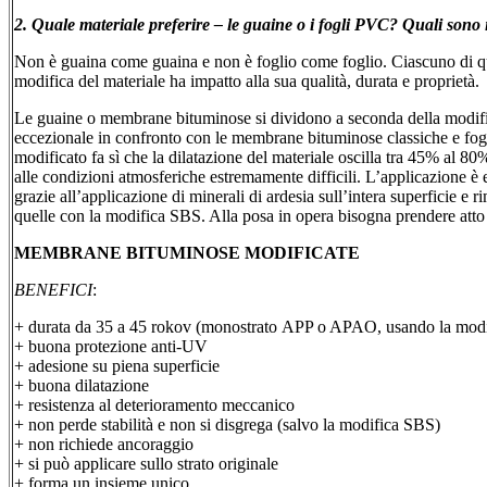
2. Quale materiale preferire – le guaine o i fogli PVC? Quali sono i
Non è guaina come guaina e non è foglio come foglio. Ciascuno di que
modifica del materiale ha impatto alla sua qualità, durata e proprietà.
Le guaine o membrane bituminose si dividono a seconda della modi
eccezionale in confronto con le membrane bituminose classiche e fogl
modificato fa sì che la dilatazione del materiale oscilla tra 45% 
alle condizioni atmosferiche estremamente difficili. L’applicazione è 
grazie all’applicazione di minerali di ardesia sull’intera superficie e 
quelle con la modifica SBS. Alla posa in opera bisogna prendere atto
MEMBRANE BITUMINOSE MODIFICATE
BENEFICI
:
+ durata da 35 a 45 rokov (monostrato APP o APAO, usando la modif
+ buona protezione anti-UV
+ adesione su piena superficie
+ buona dilatazione
+ resistenza al deterioramento meccanico
+ non perde stabilità e non si disgrega (salvo la modifica SBS)
+ non richiede ancoraggio
+ si può applicare sullo strato originale
+ forma un insieme unico