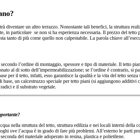
iano?
potrà diventare un altro terrazzo. Nonostante tali benefici, la struttura re
te, in particolare se non si ha esperienza necessaria. Il prezzo del tet
 costa tanto di più come quello non calpestabile. La parola chiave all’esec
 secondo l’ordine di montaggio, spessore e tipo di materiale. Il tetto piano
zionato al di sotto dell’impermeabilizzazione; se l’ordine è contrario, si
se per il tetto, infatti, esso garantisce la qualità e la vita del tetto sen
base, un calcestruzzo speciale per tetto piani (si aggiungono additivi con
radici e il substrato vegetale.
mportante?
 nella struttura del tetto, struttura edilizia e nei locali interni della 
oghi ove l’acqua è in grado di fare più problemi. All’esterno le parti pro
seconda del materiale adoperato in resina, plastica e polietilene.