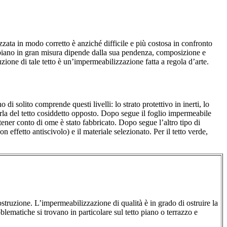
alizzata in modo corretto è anziché difficile e più costosa in confronto
to piano in gran misura dipende dalla sua pendenza, composizione e
uzione di tale tetto è un’impermeabilizzazione fatta a regola d’arte.
 di solito comprende questi livelli: lo strato protettivo in inerti, lo
 parla del tetto cosiddetto opposto. Dopo segue il foglio impermeabile
za tener conto di ome è stato fabbricato. Dopo segue l’altro tipo di
 effetto antiscivolo) e il materiale selezionato. Per il tetto verde,
costruzione. L’impermeabilizzazione di qualità è in grado di ostruire la
blematiche si trovano in particolare sul tetto piano o terrazzo e