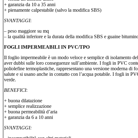
+ garanzia da 10 a 35 anni
+ pienamente calpestabile (salvo la modifica SBS)
SVANTAGGI
:
– peso maggiore su mq
– la qualità inferiore e la durata della modifica SBS e guaine bitumin
FOGLI IMPERMEABILI IN PVC/TPO
Il foglio impermeabile è un modo veloce e semplice di isolamento del 
aver dubbi sulle loro conseguenze sull’ambiente. I fogli in PVC conte
poliolefine termoplastiche, rappresentano una versione moderna di fo
salute e si usano anche in contatto con l’acqua potabile. I fogli in PVC
verde.
BENEFICI
:
+ buona dilatazione
+ semplice realizzazione
+ buona permeabilità d’aria
+ garanzia da 6 a 10 anni
SVANTAGGI: