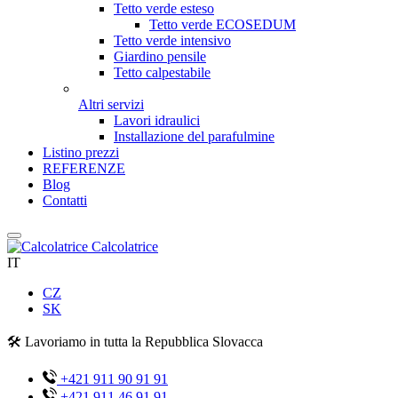
Tetto verde esteso
Tetto verde ECOSEDUM
Tetto verde intensivo
Giardino pensile
Tetto calpestabile
Altri servizi
Lavori idraulici
Installazione del parafulmine
Listino prezzi
REFERENZE
Blog
Contatti
Calcolatrice
IT
CZ
SK
🛠️ Lavoriamo in tutta la Repubblica Slovacca
+421 911 90 91 91
+421 911 46 91 91