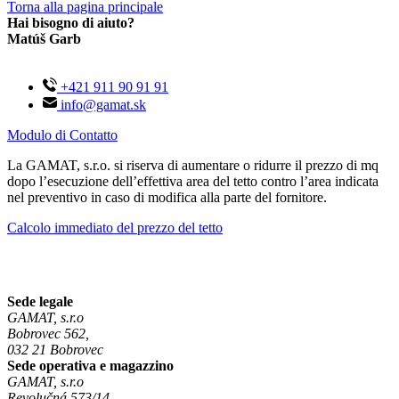
Torna alla pagina principale
Hai bisogno di aiuto?
Matúš Garb
+421 911 90 91 91
info@gamat.sk
Modulo di Contatto
La GAMAT, s.r.o. si riserva di aumentare o ridurre il prezzo di mq
dopo l’esecuzione dell’effettiva area del tetto contro l’area indicata
nel preventivo in caso di modifica alla parte del fornitore.
Calcolo immediato del prezzo del tetto
Sede legale
GAMAT, s.r.o
Bobrovec 562,
032 21 Bobrovec
Sede operativa e magazzino
GAMAT, s.r.o
Revolučná 573/14,