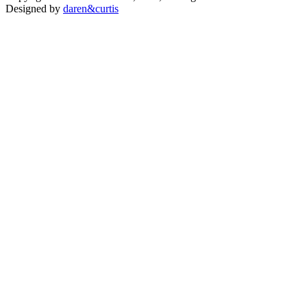
Designed by
daren&curtis