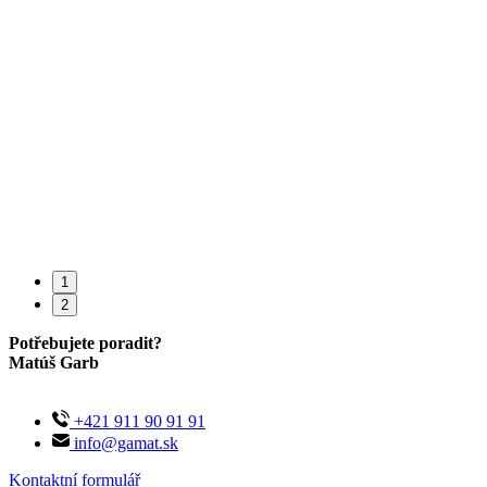
eny
1
2
Potřebujete poradit?
Matúš Garb
+421 911 90 91 91
info@gamat.sk
Kontaktní formulář