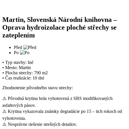
Martin, Slovenská Národní knihovna –
Oprava hydroizolace ploché střechy se
zateplením
Před
Po
• Typ stavby: Iné
• Mesto: Martin
• Plocha strechy: 790 m2
• Čas realizácie: 10 dní
Zhodnotenie pôvodného stavu strechy:
⚠️ Pôvodná krytina bola vyhotovená z SBS modifikovaných
asfaltových pásov.
⚠️ Krytina vykazovala známky degradácie po 15 – tich rokoch od
vyhotovenia.
⚠️ Nesprávne riešenie strešných detailov.