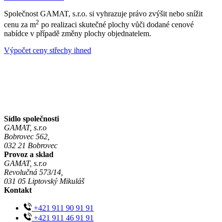
Společnost GAMAT, s.r.o. si vyhrazuje právo zvýšit nebo snížit
2
cenu za m
po realizaci skutečné plochy vůči dodané cenové
nabídce v případě změny plochy objednatelem.
Výpočet ceny střechy ihned
Sídlo společnosti
GAMAT, s.r.o
Bobrovec 562,
032 21 Bobrovec
Provoz a sklad
GAMAT, s.r.o
Revolučná 573/14,
031 05 Liptovský Mikuláš
Kontakt
+421 911 90 91 91
+421 911 46 91 91