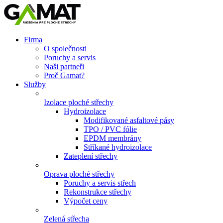
Firma
O společnosti
Poruchy a servis
Naši partneři
Proč Gamat?
Služby
Izolace ploché střechy
Hydroizolace
Modifikované asfaltové pásy
TPO / PVC fólie
EPDM membrány
Stříkané hydroizolace
Zateplení střechy
Oprava ploché střechy
Poruchy a servis střech
Rekonstrukce střechy
Výpočet ceny
Zelená střecha