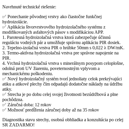
Navrhnuté technické riešenie:
✅ Ponechanie pôvodnej vrstvy ako čiastočne funkčnej
hydroizolácie.
✅ Aplikácia štvorvrstvového hydroizolačného systému z
modifikovaných asfaltových pásov s modifikáciou APP.
1. Parotesná hydroizolačná vrstva ktorá zabezpečuje účinnú
reguláciu vodných pár a umožňuje správnu aplikáciu PIR dosiek.
2. Tepelno-izolačná vrstva PIR o hrúbke 50mm s 0,022 λ DW/mK.
3. Termo-aktívna hydroizolačná vrstva pre správne napojenie na
PIR.
4. Vrchná hydroizolačná vrstva s minerálnym posypom celoplošne,
odolná proti UV žiareniu, poveternostným vplyvom a
mechanickému poškodeniu.
✅ Nový hydroizolačný systém tvorí jednoliaty celok prekrývajúci
atiku a atikové plechy čím odpadajú dodatočne náklady na údržbu
atiky.
✅ Strecha je po dobu celej svojej životnosti bezúdržbová a plne
pochôdzna.
✅ Záručná doba: 12 rokov
✅ Možnosť predĺženia záručnej doby až na 35 rokov
Diagnostika stavu strechy, osobná obhliadka a konzultácia po celej
SR ZADARMO!