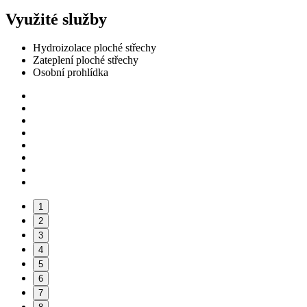
Využité služby
Hydroizolace ploché střechy
Zateplení ploché střechy
Osobní prohlídka
1
2
3
4
5
6
7