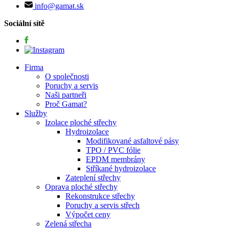
info@gamat.sk
Sociální sítě
Firma
O společnosti
Poruchy a servis
Naši partneři
Proč Gamat?
Služby
Izolace ploché střechy
Hydroizolace
Modifikované asfaltové pásy
TPO / PVC fólie
EPDM membrány
Stříkané hydroizolace
Zateplení střechy
Oprava ploché střechy
Rekonstrukce střechy
Poruchy a servis střech
Výpočet ceny
Zelená střecha