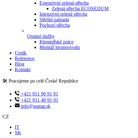
Extenzivní zelená střecha
Zelená střecha ECOSEDUM
Intenzivní zelená střecha
Střešní zahrada
Pochozí střecha
Ostatní služby
Klempířské práce
Montáž hromosvodu
Ceník
Reference
Blog
Kontakt
🛠️ Pracujeme po celé České Republice
+421 911 90 91 91
+421 911 46 91 91
info@gamat.sk
CZ
IT
SK