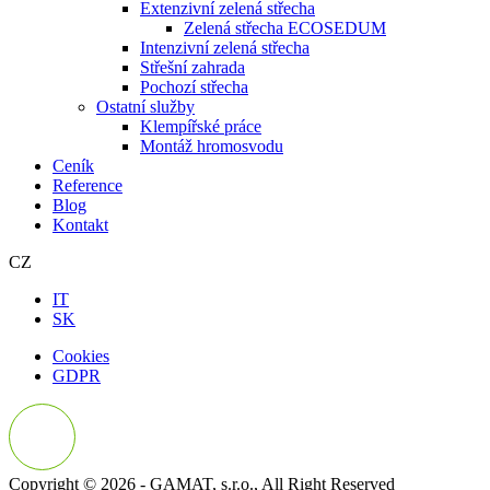
Extenzivní zelená střecha
Zelená střecha ECOSEDUM
Intenzivní zelená střecha
Střešní zahrada
Pochozí střecha
Ostatní služby
Klempířské práce
Montáž hromosvodu
Ceník
Reference
Blog
Kontakt
CZ
IT
SK
Cookies
GDPR
Copyright © 2026 - GAMAT, s.r.o., All Right Reserved